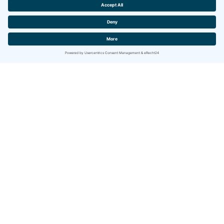
Contact
IBITECH AG
Jurastrasse 2
CH-4142 Münchenstein (BL)
www.ibitech.com
LOCATION