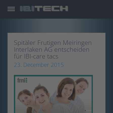
Skip
to
main
content
Spitäler Frutigen Meiringen
Interlaken AG entscheiden
für IBI-care tacs
23. December 2015