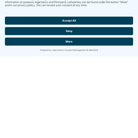
Contact
IBITECH AG
Jurastrasse 2
CH-4142 Münchenstein (BL)
www.ibitech.com