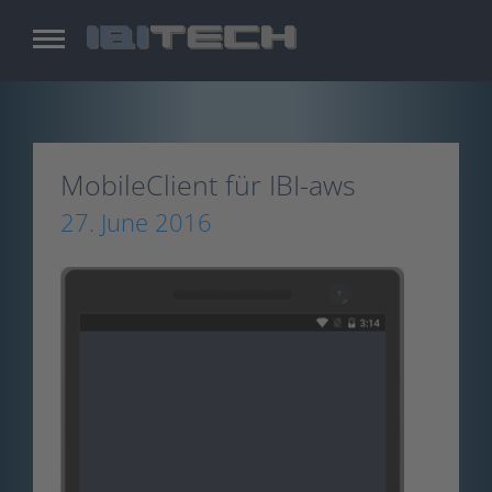
Skip
to
main
content
MobileClient für IBI-aws
27. June 2016