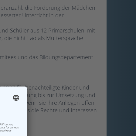
üleranzahl, die Förderung der Mädchen
esserter Unterricht in der
und Schüler aus 12 Primarschulen, mit
 die nicht Lao als Muttersprache
komitees und das Bildungsdepartement
it 1937 für benachteiligte Kinder und
 von der Planung bis zur Umsetzung und
 werden, wenn sie ihre Anliegen offen
für ein, dass die Rechte und Interessen