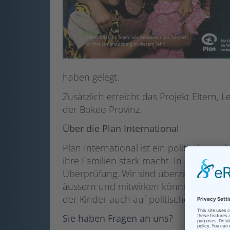
haben gelegt.
Zusätzlich erreicht das Projekt Elter
der Bokeo Provinz.
Über die Plan International
Plan International ist ein politisch und
ihre Familien stark macht. In unseren 
Überprüfung. Wir sind überzeugt, dass
äussern und mitwirken können. Zusätzlic
der Kinder auch auf politischer Ebene g
Sie haben Fragen an uns?