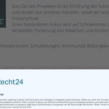
Das Ziel des Projektes ist die Erhöhung der Sch
und Kinder von ärmeren Familien, sowie ein verb
Primarschule.
Einen besonderen Fokus wird auf Schülerinnen 
verstärkter Förderung von Mädchen und Kindern,
n, Lehrerpersonen, Schulleitungen, kommunale Bildungs
 konfessionell unabhängiges Kinderhilfswerk, das sich se
Projekten beziehen wir die Kinder konsequent mit ein,
 Veränderung nur gelingt, wenn Kinder ernst genommen
h zu den Projekten vor Ort setzen wir uns weltweit da
estärkt werden.