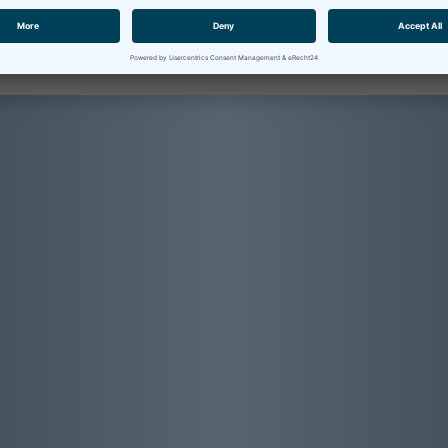
nik Lonati (sales manager) unter
ech.com
zur Verfügung