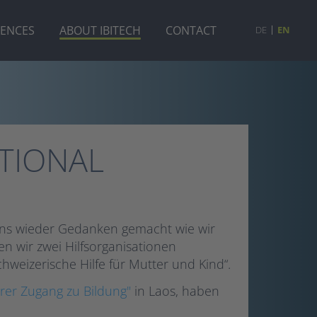
RENCES
ABOUT IBITECH
CONTACT
DE
EN
ATIONAL
uns wieder Gedanken gemacht wie wir
n wir zwei Hilfsorganisationen
chweizerische Hilfe für Mutter und Kind“.
rer Zugang zu Bildung"
in Laos, haben