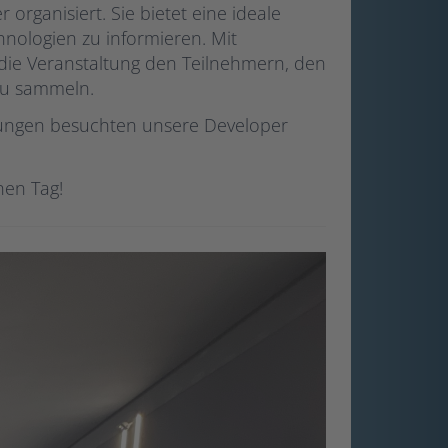
 organisiert. Sie bietet eine ideale
hnologien zu informieren. Mit
die Veranstaltung den Teilnehmern, den
zu sammeln.
tungen besuchten unsere Developer
hen Tag!