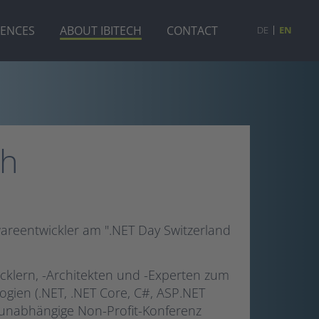
RENCES
ABOUT IBITECH
CONTACT
DE
EN
ch
areentwickler am ".NET Day Switzerland
wicklern, -Architekten und -Experten zum
gien (.NET, .NET Core, C#, ASP.NET
s unabhängige Non-Profit-Konferenz