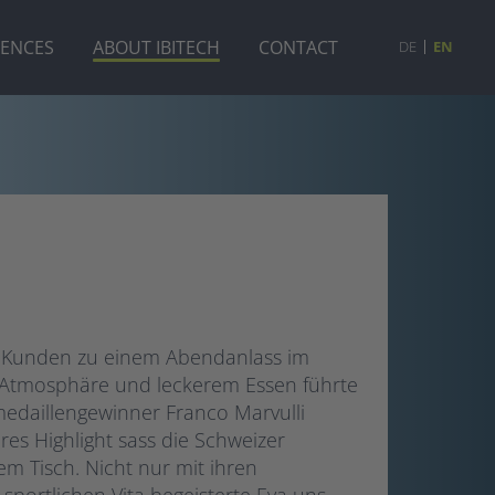
RENCES
ABOUT IBITECH
CONTACT
DE
EN
en Kunden zu einem Abendanlass im
Atmosphäre und leckerem Essen führte
edaillengewinner Franco Marvulli
res Highlight sass die Schweizer
em Tisch. Nicht nur mit ihren