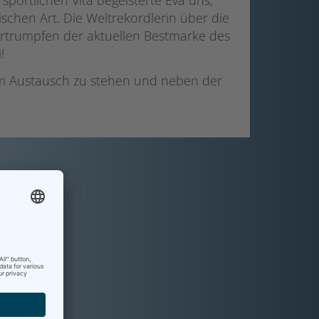
portlichen Vita begeisterte Eva uns,
schen Art. Die Weltrekordlerin über die
ertrumpfen der aktuellen Bestmarke des
!
 im Austausch zu stehen und neben der