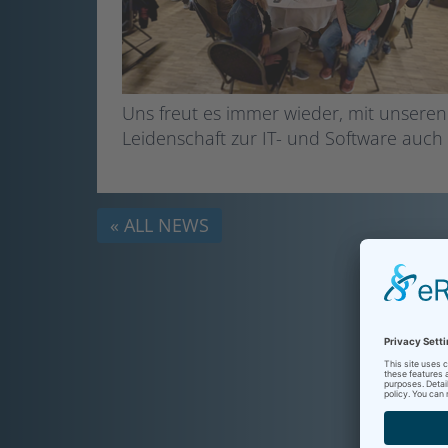
Uns freut es immer wieder, mit unsere
Leidenschaft zur IT- und Software auch 
« ALL NEWS