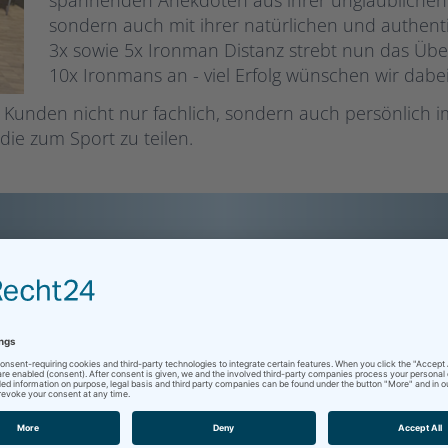
spannenden Anekdoten aus ihrer unglaublichen s
sondern auch mit ihrer natürlichen und authenti
3x sowie 5x Ironman Distanz strebt nun das Üb
10x Ironmans an - viel Erfolg wünschen wir dabei
n Kunden nicht nur fachlich, sondern auch persönlich
die zum Sport zu teilen.