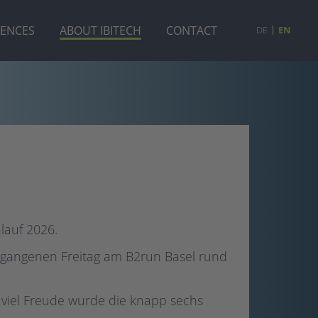
RENCES
ABOUT IBITECH
CONTACT
DE
EN
lauf 2026.
rgangenen Freitag am B2run Basel rund
 viel Freude wurde die knapp sechs