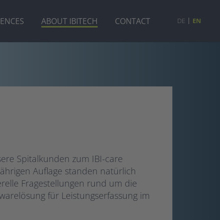
RENCES
ABOUT IBITECH
CONTACT
DE
EN
sere Spitalkunden zum IBI-care
jährigen Auflage standen natürlich
elle Fragestellungen rund um die
warelösung für Leistungserfassung im