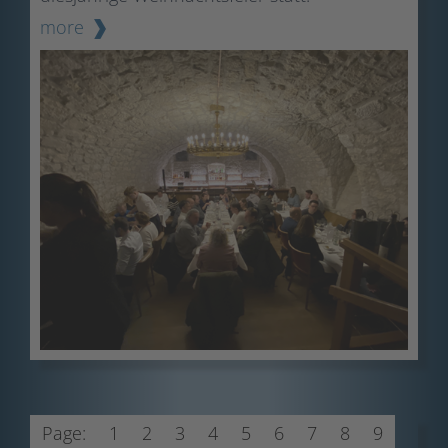
more
Page:
1
2
3
4
5
6
7
8
9