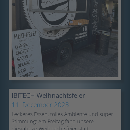
IBITECH Weihnachtsfeier
11. December 2023
Leckeres Essen, tolles Ambiente und super
Stimmung: Am Freitag fand unsere
diesjährige Weihnachtsfeier statt.