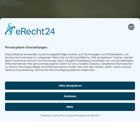
anwenderfreundliche Softwarelösungen
erstklassiger IT-Service
IBITECH News lesen
Firmenevents, Produktneuheiten, ...
MEHR