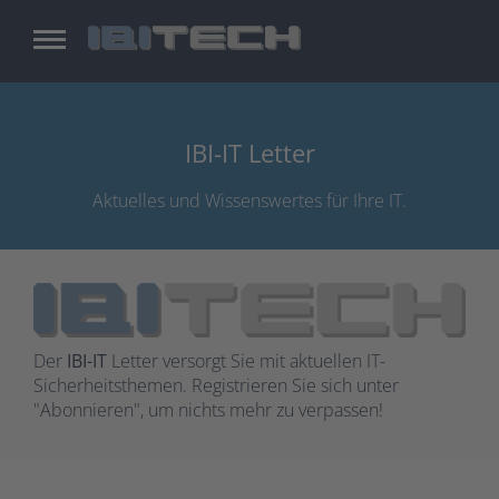
Zum
Inhalt
springen
IBI-IT Letter
Aktuelles und Wissenswertes für Ihre IT.
Der
IBI-IT
Letter versorgt Sie mit aktuellen IT-
Sicherheitsthemen. Registrieren Sie sich unter
"Abonnieren", um nichts mehr zu verpassen!