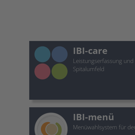
IBI-care
Leistungserfassung un
Spitalumfeld
IBI-menü
Menüwahlsystem für den