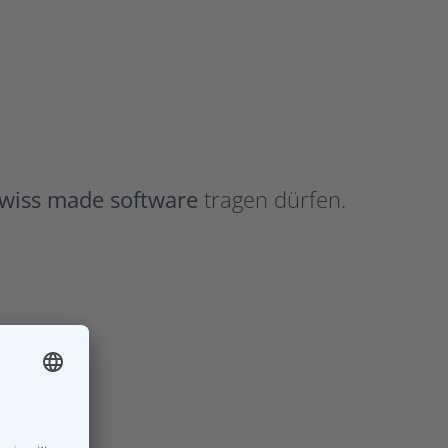
wiss made software
tragen dürfen.