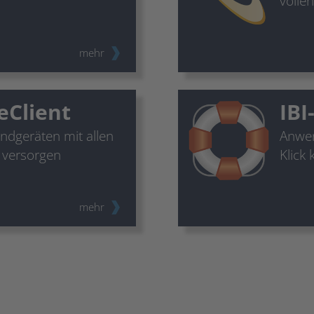
volle
mehr
eClient
IBI
ndgeräten mit allen
Anwen
 versorgen
Klick
mehr