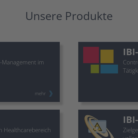
Unsere Produkte
IBI
d -Management im
Contr
Tätig
mehr
IBI
 Healthcarebereich
Zielg