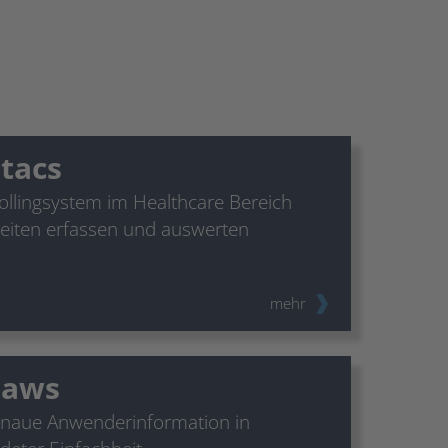
-tacs
ollingsystem im Healthcare Bereich
keiten erfassen und auswerten
mehr
-aws
enaue Anwenderinformation in