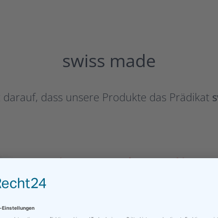
swiss made
lz darauf, dass unsere Produkte das Prädikat
s