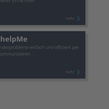
ndeter Einfachheit
mehr
-helpMe
derprobleme einfach und effizient per
 kommunizieren
mehr