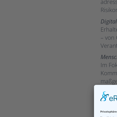
adress
Risiko
Digita
Erhal
– von 
Verant
Mensc
Im Fok
Kommu
maßge
Mehr 