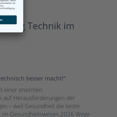
agung Technik im
 technisch besser macht!"
mit einer enormen
ik auf Herausforderungen der
en – weil Gesundheit die beste
nik im Gesundheitswesen 2026 Wege