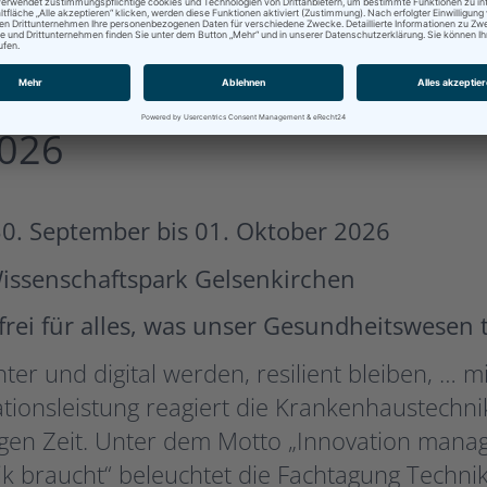
us Technologie mit Facht
2026
0. September bis 01. Oktober 2026
Wissenschaftspark Gelsenkirchen
frei für alles, was unser Gesundheitswesen
enter und digital werden, resilient bleiben, … 
tionsleistung reagiert die Krankenhaustechn
igen Zeit. Unter dem Motto „Innovation manag
ik braucht“ beleuchtet die Fachtagung Tech