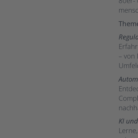
80er- 
mensc
Them
Regula
Erfahr
– von 
Umfeld
Autom
Entdec
Compli
nachha
KI und
Lerne,