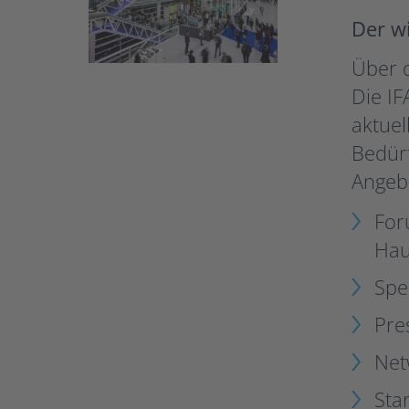
Der w
Über 
Die IF
aktue
Bedür
Angeb
For
Hau
Spe
Pre
Net
Sta