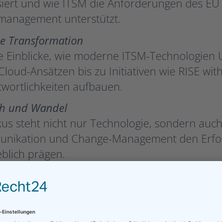
iert und wie ITSM die Anforderungen des EU
management unterstützt.
le Transformation
te Einblicke, wie moderne ITSM-Technologien
Cloud-Ansätzen bis zu Initiativen wie RISE wi
wortlichkeiten aufbauen.
h und Wandel
us steht nicht nur Technologie, sondern auch 
nikation und Change-Management den Erfol
blich prägen.
unter:
SERVIEW26 #1 Kongress & Expo The H