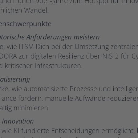
und frühen 90er-Jahre zum Hotspot für Innova
hlichen Wandel.
enschwerpunkte
torische Anforderungen meistern
e, wie ITSM Dich bei der Umsetzung zentraler
DORA zur digitalen Resilienz über NIS-2 für Cy
 kritischer Infrastrukturen.
atisierung
ke, wie automatisierte Prozesse und intelligen
ance fördern, manuelle Aufwände reduzieren
ltig minimieren.
 Innovation
 wie KI fundierte Entscheidungen ermöglicht