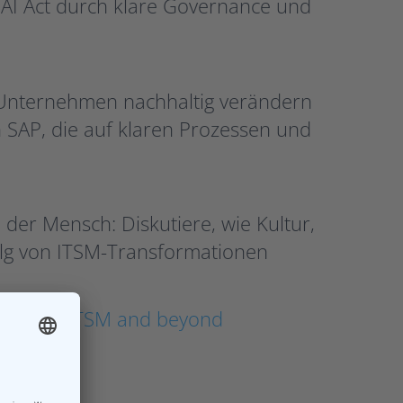
 AI Act durch klare Governance und
 Unternehmen nachhaltig verändern
th SAP, die auf klaren Prozessen und
der Mensch: Diskutiere, wie Kultur,
g von ITSM-Transformationen
ome of ITSM and beyond