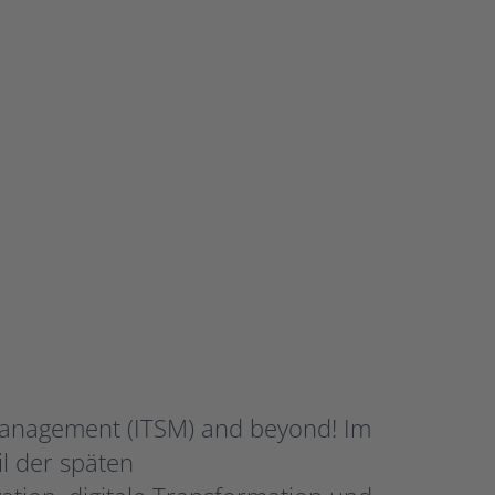
d
Management (ITSM) and beyond! Im
l der späten