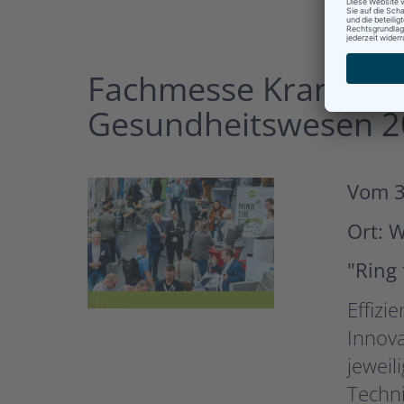
Fachmesse Krankenha
Gesundheitswesen 
Vom 3
Ort: 
"Ring 
Effizi
Innova
jeweil
Techn