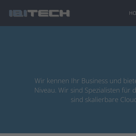
Zum
Inhalt
H
springen
Wir kennen Ihr Business und biete
Niveau. Wir sind Spezialisten fü
sind skalierbare Clou