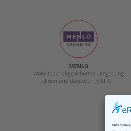
MENLO
Websites in abgesicherten Umgebung
öffnen und darstellen. MEHR ...