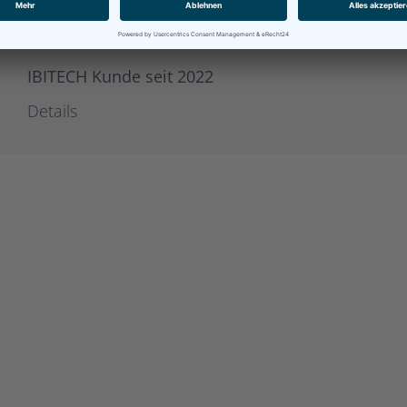
BG-Phoenics
IBITECH Kunde seit 2022
Details