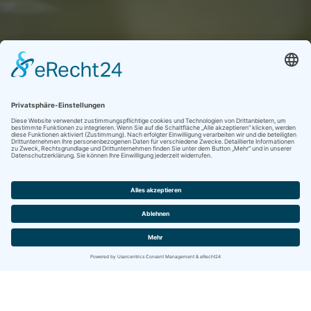
anwenderfreundliche Softwarelösungen
erstklassiger IT-Service
IBITECH News lesen
Firmenevents, Produktneuheiten, ...
MEHR