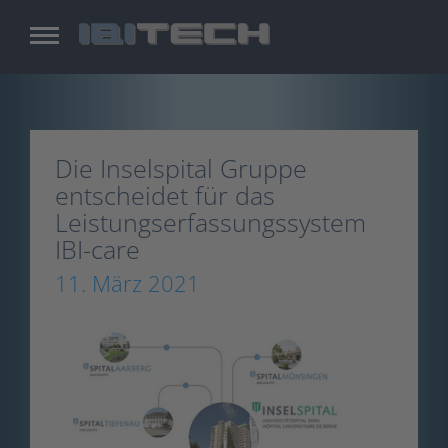
Zum
Inhalt
springen
Die Inselspital Gruppe
entscheidet für das
Leistungserfassungssystem
IBI-care
11. März 2021