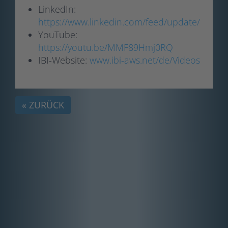
LinkedIn:
https://www.linkedin.com/feed/update/urn:li
YouTube:
https://youtu.be/MMF89Hmj0RQ
IBI-Website:
www.ibi-aws.net/de/Videos
« ZURÜCK