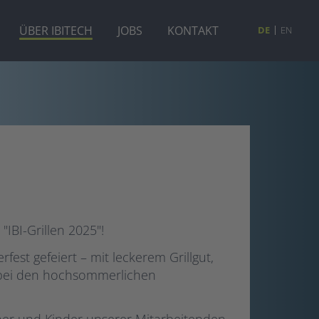
ÜBER IBITECH
JOBS
KONTAKT
DE
EN
IBI-Grillen 2025"!
est gefeiert – mit leckerem Grillgut,
 bei den hochsommerlichen