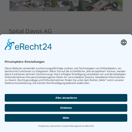
Spital Davos AG
IBITECH Kunde seit 2018
Details