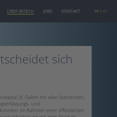
ÜBER IBITECH
JOBS
KONTAKT
DE
EN
tscheidet sich
nsspital St. Gallen mit allen Standorten,
ngserfassungs- und
konnten. Im Rahmen einer öffentlichen
ssung erhielten wir mit dem Produkt