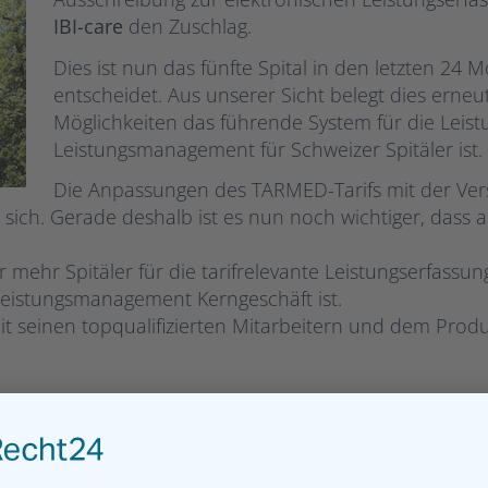
IBI-care
den Zuschlag.
Dies ist nun das fünfte Spital in den letzten 24 
entscheidet. Aus unserer Sicht belegt dies erneut,
Möglichkeiten das führende System für die Leis
Leistungsmanagement für Schweizer Spitäler ist.
Die Anpassungen des TARMED-Tarifs mit der Versi
it sich. Gerade deshalb ist es nun noch wichtiger, dass a
 mehr Spitäler für die tarifrelevante Leistungserfassun
Leistungsmanagement Kerngeschäft ist.
t seinen topqualifizierten Mitarbeitern und dem Produk
er grössten Spitäler der Schweiz und weist in Bezug auf
chtung auf. Zum Unternehmen Kantonsspital St. Gallen g