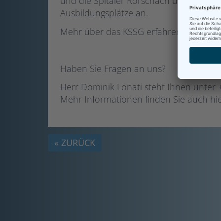
und die Spitäler Rorschach und Flawil. 
Ausbildungsplätze an.
Mehr über das KSSG erfahren Sie hier
Haben Sie Fragen an uns?
Herr Dominik Lonati steht Ihnen unter 
Mehr Informationen finden Sie auch hi
« ZURÜCK