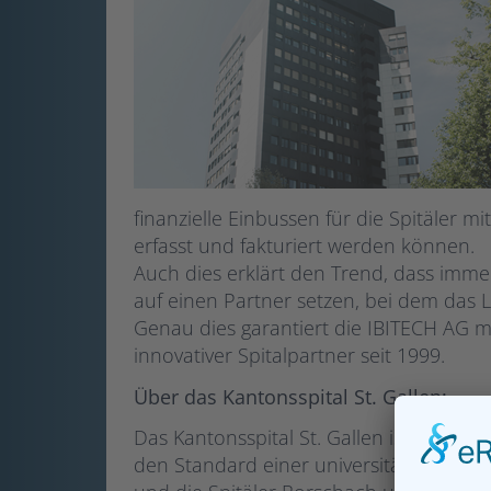
finanzielle Einbussen für die Spitäler m
erfasst und fakturiert werden können.
Auch dies erklärt den Trend, dass immer
auf einen Partner setzen, bei dem das 
Genau dies garantiert die IBITECH AG mi
innovativer Spitalpartner seit 1999.
Über das Kantonsspital St. Gallen:
Das Kantonsspital St. Gallen ist eines d
den Standard einer universitären Einri