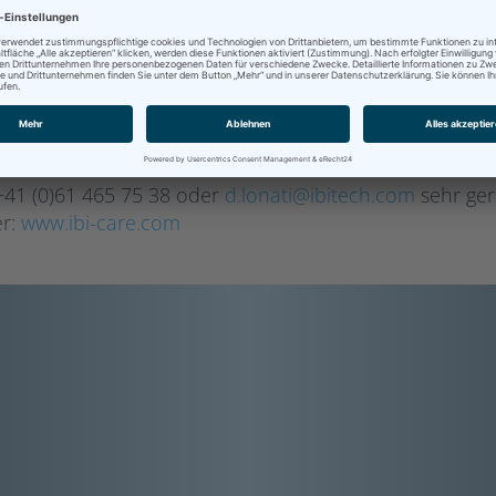
Das Kantonsspital St. Gallen beschäftigt über 5'500 Mi
www.kssg.ch
+41 (0)61 465 75 38 oder
d.lonati@ibitech.com
sehr ger
er:
www.ibi-care.com