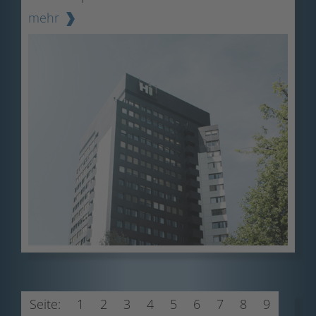
mehr
Seite:
1
2
3
4
5
6
7
8
9