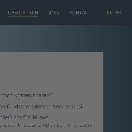
ÜBER IBITECH
JOBS
KONTAKT
DE
EN
 noch Kosten sparen?
gen für den modernen Service Desk.
eClient für IBI-aws.
IBI-aws Hinweise empfangen und lesen.