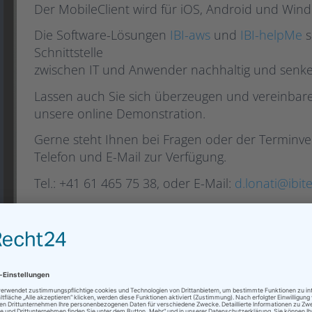
Der MobileClient wird für iOS, Android und Win
Die Software-Lösungen
IBI-aws
und
IBI-helpMe
s
Schnittstelle
zwischen IT und Anwender nachhaltig und senken
Lassen auch Sie sich überzeugen und vereinbare
unsere online Demonstration.
Gerne steht Ihnen bei Fragen oder der Terminve
Telefon und E-Mail zur Verfügung.
Tel.: +41 61 465 75 38, oder E-Mail:
d.lonati@ibi