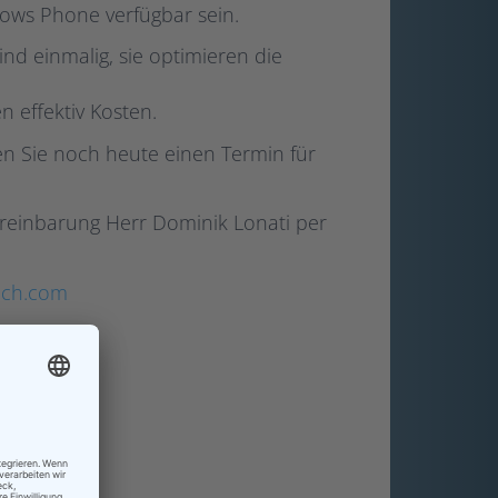
dows Phone verfügbar sein.
ind einmalig, sie optimieren die
 effektiv Kosten.
n Sie noch heute einen Termin für
reinbarung Herr Dominik Lonati per
tech.com