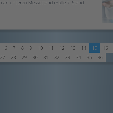
h an unseren Messestand (Halle 7, Stand
6
7
8
9
10
11
12
13
14
15
16
27
28
29
30
31
32
33
34
35
36