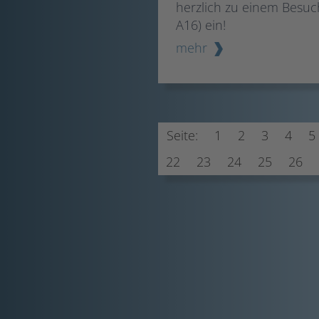
herzlich zu einem Besuc
A16) ein!
mehr
Seite:
1
2
3
4
5
22
23
24
25
26