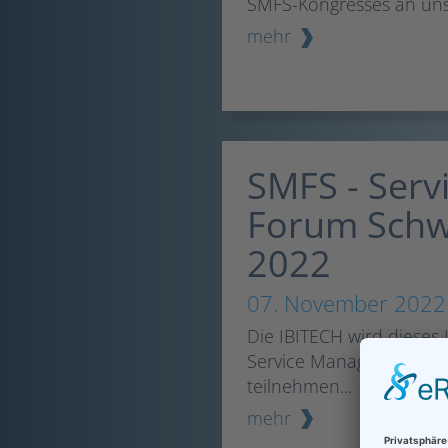
SMFS-Kongresses an un
mehr
SMFS - Ser
Forum Schw
2022
07. November 2022
Die IBITECH wird dieses
Service Management Ne
teilnehmen...
mehr