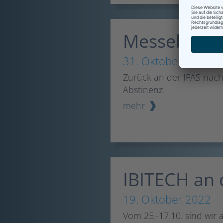
Messebesuch
31. Oktober 2022
Zurück an der IFAS nach
Abstinenz.
mehr
IBITECH an 
19. Oktober 2022
Vom 25.-17.10. sind wir a