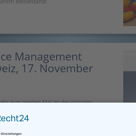
serem Messestand!
vice Management
eiz, 17. November
 Jahr zum zweiten Mal an der grössten
tzwerk- und Fachmesse der Schweiz