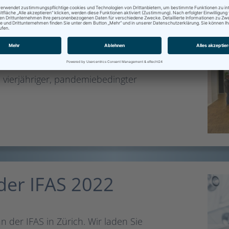
 in Zürich
 vierjähriger, pandemiebedingter
der IFAS 2022
n der IFAS in Zürich. Wir laden Sie