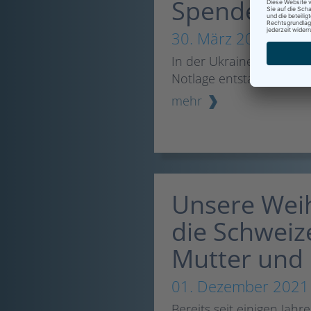
Spende für 
30. März 2022
In der Ukraine ist durc
Notlage entstanden.
mehr
Unsere Wei
die Schweize
Mutter und
01. Dezember 2021
Bereits seit einigen Ja