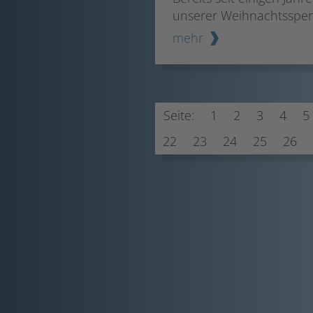
unserer Weihnachtsspend
mehr
Seite:
1
2
3
4
5
22
23
24
25
26