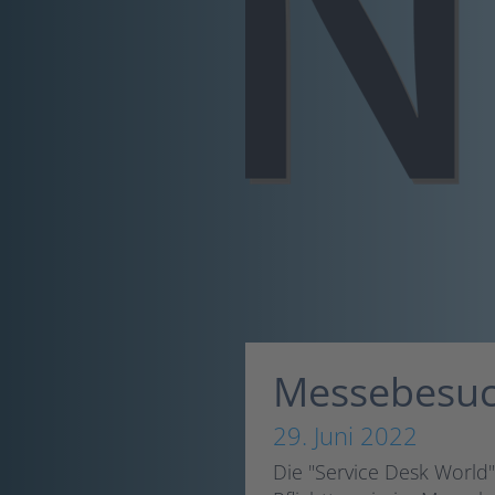
Messebesuc
29. Juni 2022
Die "Service Desk World" 