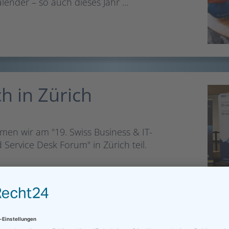
lender – so auch dieses Jahr ...
 in Zürich
men wir am "19. Swiss Business & IT-
ervice Desk Forum" in Zürich teil.