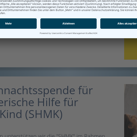
die Ukraine
h den Krieg eine schwere humanitäre
hnachtsspende für
rische Hilfe für
 Kind (SHMK)
hren unterstützen wir die "SHMK" im Rahmen