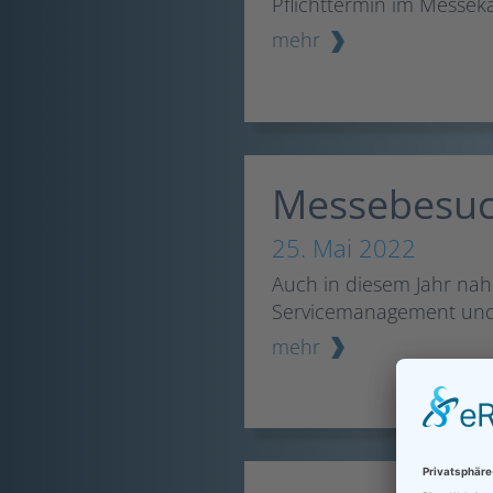
Pflichttermin im Messeka
mehr
Messebesuch
25. Mai 2022
Auch in diesem Jahr nah
Servicemanagement und S
mehr